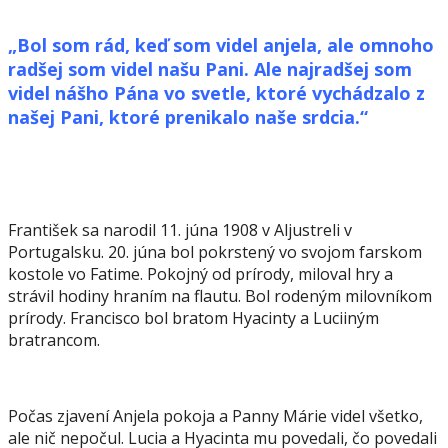
„Bol som rád, keď som videl anjela, ale omnoho
radšej som videl našu Pani. Ale najradšej som
videl nášho Pána vo svetle, ktoré vychádzalo z
našej Pani, ktoré prenikalo naše srdcia.“
František sa narodil 11. júna 1908 v Aljustreli v
Portugalsku. 20. júna bol pokrstený vo svojom farskom
kostole vo Fatime. Pokojný od prírody, miloval hry a
strávil hodiny hraním na flautu. Bol rodeným milovníkom
prírody. Francisco bol bratom Hyacinty a Luciiným
bratrancom.
Počas zjavení Anjela pokoja a Panny Márie videl všetko,
ale nič nepočul. Lucia a Hyacinta mu povedali, čo povedali