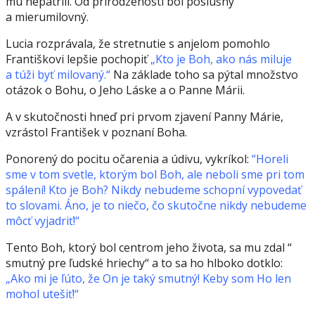
mu nepatrili. Od prirodzenosti bol poslušný
a mierumilovný.
Lucia rozprávala, že stretnutie s anjelom pomohlo
Františkovi lepšie pochopiť
„Kto je Boh, ako nás miluje
a túži byť milovaný.“
Na základe toho sa pýtal množstvo
otázok o Bohu, o Jeho Láske a o Panne Márii.
A v skutočnosti hneď pri prvom zjavení Panny Márie,
vzrástol František v poznaní Boha.
Ponorený do pocitu očarenia a údivu, vykríkol:
“Horeli
sme v tom svetle, ktorým bol Boh, ale neboli sme pri tom
spálení! Kto je Boh? Nikdy nebudeme schopní vypovedať
to slovami. Áno, je to niečo, čo skutočne nikdy nebudeme
môcť vyjadriť!“
Tento Boh, ktorý bol centrom jeho života, sa mu zdal “
smutný pre ľudské hriechy“ a to sa ho hlboko dotklo:
„Ako mi je ľúto, že On je taký smutný! Keby som Ho len
mohol utešiť!“