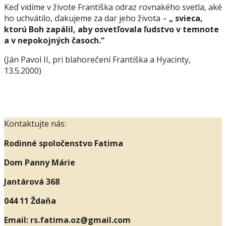
Keď vidíme v živote Františka odraz rovnakého svetla, aké
ho uchvátilo, ďakujeme za dar jeho života –
„ svieca,
ktorú Boh zapálil, aby osvetľovala ľudstvo v temnote
a v nepokojných časoch.“
(Ján Pavol II, pri blahorečení Františka a Hyacinty,
13.5.2000)
Kontaktujte nás:
Rodinné spoločenstvo Fatima
Dom Panny Márie
Jantárová 368
044 11 Ždaňa
Email:
rs.fatima.oz@gmail.com