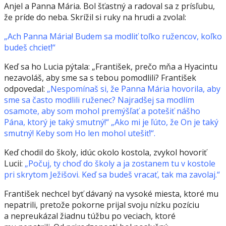
Anjel a Panna Mária. Bol šťastný a radoval sa z prísľubu,
že príde do neba. Skrížil si ruky na hrudi a zvolal:
„Ach Panna Mária! Budem sa modliť toľko ružencov, koľko
budeš chcieť!“
Keď sa ho Lucia pýtala: „František, prečo mňa a Hyacintu
nezavoláš, aby sme sa s tebou pomodlili? František
odpovedal:
„Nespomínaš si, že Panna Mária hovorila, aby
sme sa často modlili ruženec? Najradšej sa modlím
osamote, aby som mohol premýšľať a potešiť nášho
Pána, ktorý je taký smutný!“ „Ako mi je ľúto, že On je taký
smutný! Keby som Ho len mohol utešiť!“.
Keď chodil do školy, idúc okolo kostola, zvykol hovoriť
Lucii:
„Počuj, ty choď do školy a ja zostanem tu v kostole
pri skrytom Ježišovi. Keď sa budeš vracať, tak ma zavolaj.“
František nechcel byť dávaný na vysoké miesta, ktoré mu
nepatrili, pretože pokorne prijal svoju nízku pozíciu
a nepreukázal žiadnu túžbu po veciach, ktoré