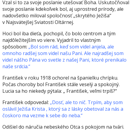
Vzal si to za svoje poslanie utešovať Boha. Uskutočňoval
svoje poslanie kdekoľvek bol, aj uprostred prírody, ale
nadovšetko miloval spoločnosť „skrytého Ježiša“
v Najsvätejšej Sviatosti Oltárnej.
Hoci bol iba dieťa, pochopil, čo bolo centrom a tým
najdôležitejším vo viere. Vyjadril to vlastným
spôsobom:
„Bol som rád, keď som videl anjela, ale
omnoho radšej som videl našu Pani. Ale najradšej som
videl nášho Pána vo svetle z našej Pani, ktoré prenikalo
naše srdcia.“
František v roku 1918 ochorel na španielku chrípku.
Počas choroby bol František stále veselý a spokojný.
Lucia sa ho niekedy pýtala: „ František, veľmi trpíš?“
František odpovedal:
„Dosť, ale to nič. Trpím, aby som
oslávil Ježiša Krista , ktorý sa z lásky obetoval za nás a
čoskoro ma vezme k sebe do neba.“
Odišiel do náručia nebeského Otca s pokojom na tvári.