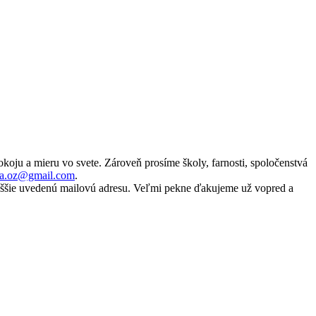
koju a mieru vo svete. Zároveň prosíme školy, farnosti, spoločenstvá
ima.oz@gmail.com
.
yššie uvedenú mailovú adresu. Veľmi pekne ďakujeme už vopred a