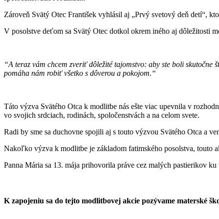
Zároveň Svätý Otec František vyhlásil aj „Prvý svetový deň detí“, kt
V posolstve deťom sa Svätý Otec dotkol okrem iného aj dôležitosti m
“A teraz vám chcem zveriť dôležité tajomstvo: aby ste boli skutočne 
pomáha nám robiť všetko s dôverou a pokojom.“
Táto výzva Svätého Otca k modlitbe nás ešte viac upevnila v rozhodn
vo svojich srdciach, rodinách, spoločenstvách a na celom svete.
Radi by sme sa duchovne spojili aj s touto výzvou Svätého Otca a ven
Nakoľko výzva k modlitbe je základom fatimského posolstva, touto a
Panna Mária sa 13. mája prihovorila práve cez malých pastierikov 
K zapojeniu sa do tejto modlitbovej akcie pozývame materské školy,