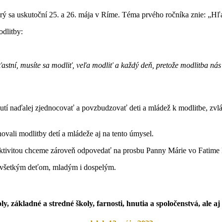
orý sa uskutoční 25. a 26. mája v Ríme. Téma prvého ročníka znie: „Hľ
odlitby:
šťastní, musíte sa modliť, veľa modliť a každý deň, pretože modlitba 
utí naďalej zjednocovať a povzbudzovať deti a mládež k modlitbe, zvlá
ovali modlitby detí a mládeže aj na tento úmysel.
ktivitou chceme zároveň odpovedať na prosbu Panny Márie vo Fatime k m
ku všetkým deťom, mladým i dospelým.
 základné a stredné školy, farnosti, hnutia a spoločenstvá, ale aj 