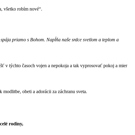
a, všetko robím nové“.
nás spája priamo s Bohom. Napĺňa naše srdce svetlom a teplom a
šť v týchto časoch vojen a nepokoja a tak vyprosovať pokoj a mier
odlitbe, obeti a adorácii za záchranu sveta.
celé rodiny,