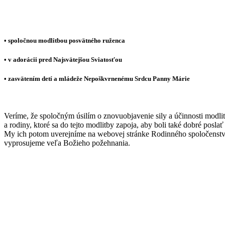
• spoločnou modlitbou posvätného ruženca
• v adorácii pred Najsvätejšou Sviatosťou
• zasvätením detí a mládeže Nepoškvrnenému Srdcu Panny Márie
Veríme, že spoločným úsilím o znovuobjavenie sily a účinnosti modlit
a rodiny, ktoré sa do tejto modlitby zapoja, aby boli také dobré poslať
My ich potom uverejníme na webovej stránke Rodinného spoločenstva
vyprosujeme veľa Božieho požehnania.