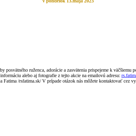
v pondelok 13.mája 2023
by posvätného ruženca, adorácie a zasvätenia prispejeme k väčšiemu po
 informáciu alebo aj fotografie z tejto akcie na emailovú adresu:
rs.fat
 Fatima /rsfatima.sk/ V prípade otázok nás môžete kontaktovať cez v